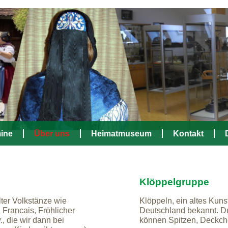
ine
Über uns
Heimatmuseum
Kontakt
Klöppelgruppe
lter Volkstänze wie
Klöppeln, ein altes Kuns
 Francais, Fröhlicher
Deutschland bekannt. D
, die wir dann bei
können Spitzen, Deckche